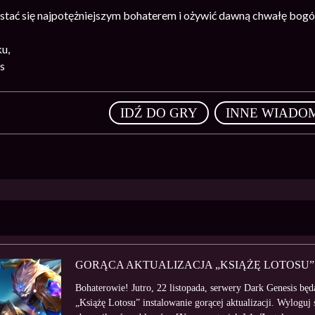
 stać się najpotężniejszym bohaterem i ożywić dawną chwałę bog
u,
s
,
IDŹ DO GRY
INNE WIADO
GORĄCA AKTUALIZACJA „KSIĄŻĘ LOTOSU” 
Bohaterowie! Jutro, 22 listopada, serwery Dark Genesis bę
„Książę Lotosu” instalowanie gorącej aktualizacji. Wyloguj s