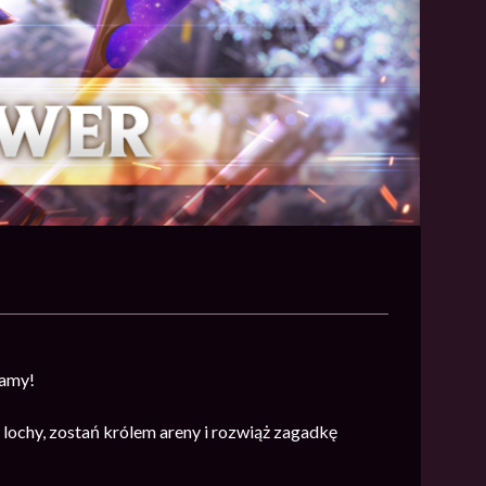
ramy!
lochy, zostań królem areny i rozwiąż zagadkę