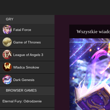
Best RPG games in Poland
GRY
NEW
Fatal Force
Wszystkie wiad
Game of Thrones
League of Angels 3
HIT
Wladca Smokow
NEW
Dark Genesis
BROWSER GAMES
NEW
Eternal Fury: Odrodzenie
NEW