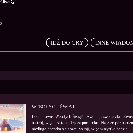
śliwi 🙂
s
,
IDŹ DO GRY
INNE WIADO
WESOŁYCH ŚWIĄT!
Bohaterowie, Wesołych Świąt! Dzwonią dzwoneczki, otwieraj
nastrój, więc jest to najlepsza pora roku! Nasz zespół bardzo
niedługo doczeka się nowej wersji, więc wszystko będzie...