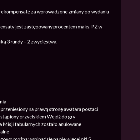
ją rekompensatę za wprowadzone zmiany po wydaniu
mpensaty jest zastępowany procentem maks. PZ w
ką 3 rundy – 2 zwycięstwa.
nia
 przeniesiony na prawą stronę awatara postaci
astąpiony przyciskiem Wejdź do gry
a Misji fabularnych zostało anulowane
alne
owo można wspinać się na nie więcej niż 5