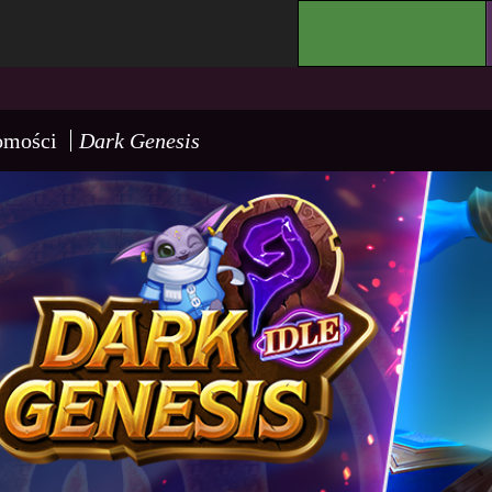
.
omości
Dark Genesis