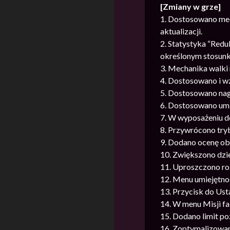
[Zmiany w grze]
1. Dostosowano mec
aktualizacji.
2. Statystyka “Red
określonym stosunk
3. Mechanika walki
4. Dostosowano i w
5. Dostosowano nag
6. Dostosowano umi
7. W wyposażeniu d
8. Przywrócono tryb
9. Dodano ocenę ob
10. Zwiększono dzie
11. Uproszczono ro
12. Menu umiejętnoś
13. Przycisk do Us
14. W menu Misji fa
15. Dodano limit p
16. Zoptymalizowan