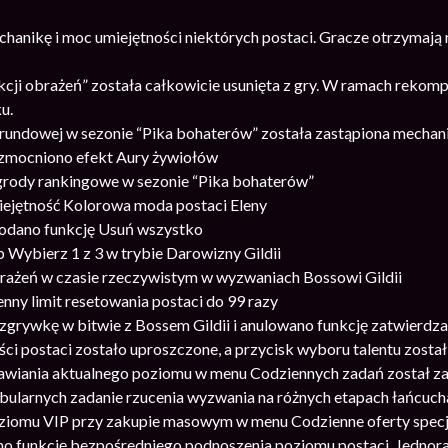
hanikę i moc umiejętności niektórych postaci. Gracze otrzyma
ukcji obrażeń” została całkowicie usunięta z gry. W ramach reko
u.
 rundowej w sezonie “Pika bohaterów” została zastąpiona mechani
zmocniono efekt Aury żywiołów
rody rankingowe w sezonie “Pika bohaterów”
ejętność Kolorowa moda postaci Eleny
odano funkcję Usuń wszystko
 Wybierz 1 z 3 w trybie Darowizny Gildii
rażeń w czasie rzeczywistym w wyzwaniach Bossowi Gildii
nny limit resetowania postaci do 99 razy
zgrywkę w bitwie z Bossem Gildii i anulowano funkcję zatwierdza
ci postaci zostało uproszczone, a przycisk wyboru talentu został
tawiania aktualnego poziomu w menu Codziennych zadań został z
bularnych zadanie rzucenia wyzwania na różnych etapach łańcuch
oziomu VIP przy zakupie masowym w menu Codzienne oferty specj
o funkcję bezpośredniego podnoszenia poziomu postaci. Jednoraz