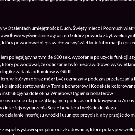
]
 w 3 talentach umiejętności: Duch, Święty miecz i Podmuch wiatr
rawidłowe wyświetlanie ogłoszeń Gildii z powodu zbyt wielu sym
, który powodował nieprawidłowe wyświetlanie informacji o prze
em polegający na tym, że 600 sek. wycofanie po użyciu funkcji sz
, który powodował, że odliczanie było nieprawidłowo wyświetla
 logikę żądania odłamków w Gildii
lem, w którym obraz mógł być rozmazany podczas przełączania i
 kolejność sortowania w Tomie bohaterów i Kodeksie kolorowan
 instrukcję na dole okna Wniebowstąpienia bohaterów
e instrukcje dla początkujących podczas odblokowywania Areny
 interfejs wydarzenia Serce bohatera i wejście do niego
 działanie interfejsu wróżki i usunięto przycisk, aby przejść do 
z zespół wystawi specjalne odszkodowanie, które pokryje wszelk