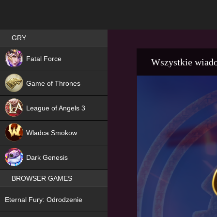
Best RPG games in Poland
GRY
NEW
Fatal Force
Wszystkie wiad
Game of Thrones
League of Angels 3
HIT
Wladca Smokow
NEW
Dark Genesis
BROWSER GAMES
NEW
Eternal Fury: Odrodzenie
NEW