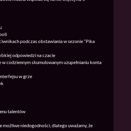
u
boli
ciwnikach podczas obstawiania w sezonie “Pika
ybkiej odpowiedzi na czacie
ne w codziennym skumulowanym uzupełnianiu konta
nterfejsu w grze
ek
menu talentów
ie możliwe niedogodności, dlatego uważamy, że