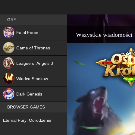
Best RPG games in Poland
GRY
NEW
Fatal Force
Wszystkie wiadomości
Game of Thrones
League of Angels 3
HIT
Wladca Smokow
NEW
Dark Genesis
BROWSER GAMES
NEW
Eternal Fury: Odrodzenie
NEW