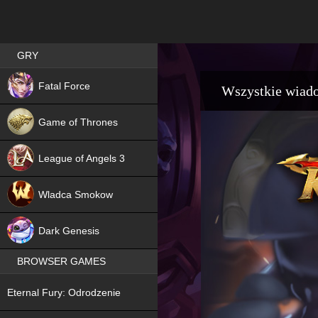
Best RPG games in Poland
GRY
NEW
Fatal Force
Wszystkie wiad
Game of Thrones
League of Angels 3
HIT
Wladca Smokow
NEW
Dark Genesis
BROWSER GAMES
NEW
Eternal Fury: Odrodzenie
NEW