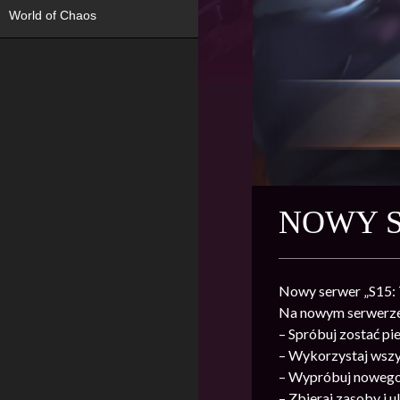
World of Chaos
NOWY S
Nowy serwer „S15: T
Na nowym serwerze
– Spróbuj zostać p
– Wykorzystaj wszy
– Wypróbuj nowego 
– Zbieraj zasoby i u