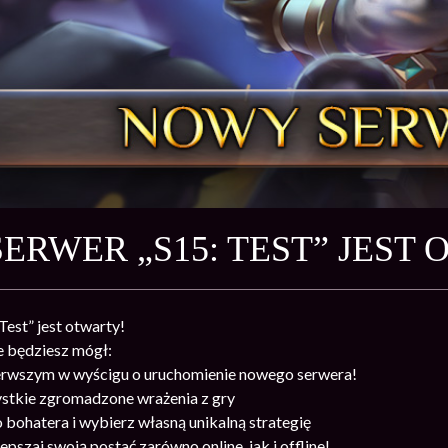
ERWER „S15: TEST” JEST
est” jest otwarty!
 będziesz mógł:
ierwszym w wyścigu o uruchomienie nowego serwera!
stkie zgromadzone wrażenia z gry
bohatera i wybierz własną unikalną strategię
lepszaj swoją postać zarówno online, jak i offline!