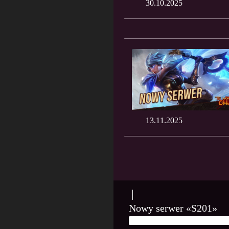
30.10.2025
13.11.2025
Nowy serwer «S201»
30 PAŹDZIERNIKA, 2025
PL