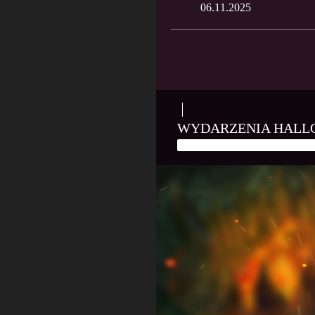
06.11.2025
WYDARZENIA HAL
26 PAŹDZIERNIKA, 2025
PL