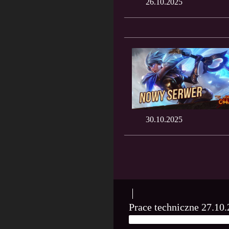
26.10.2025
30.10.2025
Prace techniczne 27.10
26 PAŹDZIERNIKA, 2025
PL