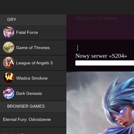
Best RPG games in Poland
All posts by plamy
GRY
NEW
Fatal Force
Game of Thrones
Nowy serwer «S204»
League of Angels 3
20 LISTOPADA, 2025
PLAMY
HIT
Wladca Smokow
NEW
Dark Genesis
BROWSER GAMES
NEW
Eternal Fury: Odrodzenie
NEW