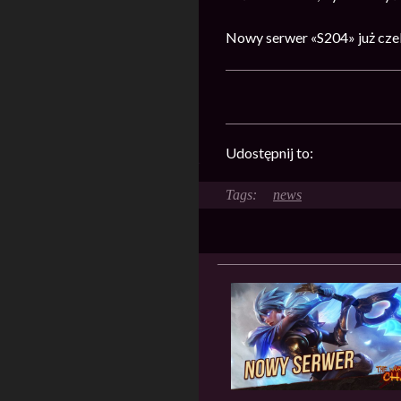
Nowy serwer «S204» już cze
Udostępnij to:
news