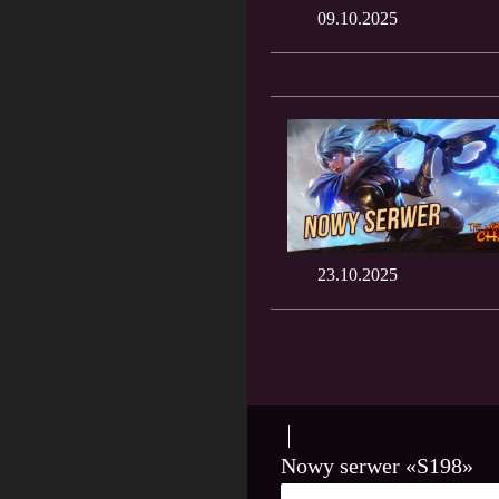
09.10.2025
23.10.2025
Nowy serwer «S198»
9 PAŹDZIERNIKA, 2025
PLA