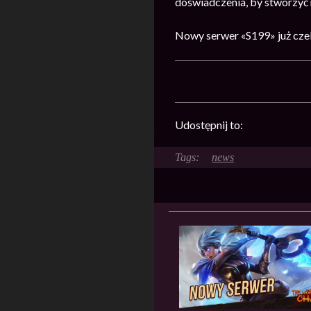
doświadczenia, by stworzyć n
Nowy serwer «S199» już cze
Udostępnij to:
news