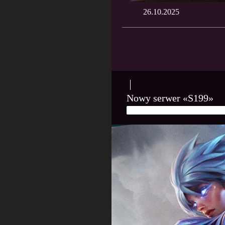
26.10.2025
Nowy serwer «S199»
16 PAŹDZIERNIKA, 2025
PL