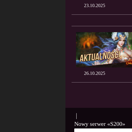
23.10.2025
26.10.2025
Nowy serwer «S200»
23 PAŹDZIERNIKA, 2025
PL