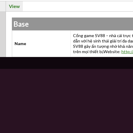
View
Base
Cổng game SV88 – nhà cái trực t
dẫn với hệ sinh thái giải trí đa d
Name
SV88 gây ấn tượng nhờ khả năng
trên mọi thiết bị.Website:
http: