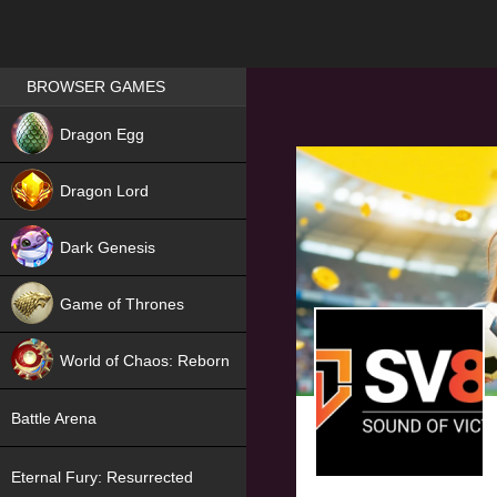
Games place
BROWSER GAMES
NEW
Dragon Egg
HIT
Dragon Lord
Dark Genesis
Game of Thrones
NEW
World of Chaos: Reborn
NEW
Battle Arena
Eternal Fury: Resurrected