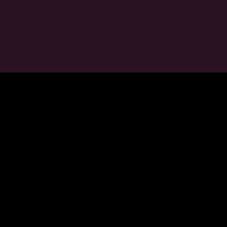
026
policy
espritgames.com