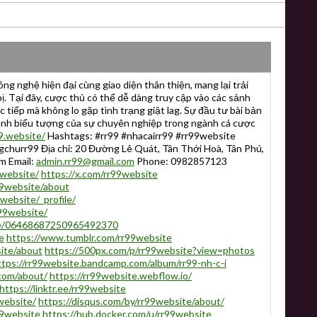
g nghệ hiện đại cùng giao diện thân thiện, mang lại trải
ị. Tại đây, cược thủ có thể dễ dàng truy cập vào các sảnh
c tiếp mà không lo gặp tình trạng giật lag. Sự đầu tư bài bản
hành biểu tượng của sự chuyên nghiệp trong ngành cá cược
99.website/
Hashtags: #rr99 #nhacairr99 #rr99website
churr99 Địa chỉ: 20 Đường Lê Quát, Tân Thới Hoà, Tân Phú,
m Email:
admin.rr99@gmail.com
Phone: 0982857123
website/
https://x.com/rr99website
9website/about
website/_profile/
99website/
ile/06468687250965492370
e
https://www.tumblr.com/rr99website
ite/about
https://500px.com/p/rr99website?view=photos
ttps://rr99website.bandcamp.com/album/rr99-nh-c-i
com/about/
https://rr99website.webflow.io/
https://linktr.ee/rr99website
9website/
https://disqus.com/by/rr99website/about/
99website
https://hub.docker.com/u/rr99website