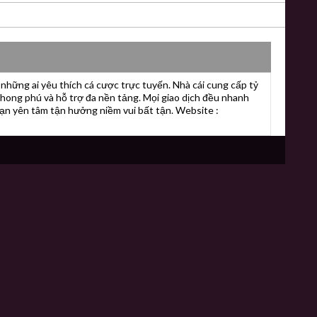
những ai yêu thích cá cược trực tuyến. Nhà cái cung cấp tỷ
hong phú và hỗ trợ đa nền tảng. Mọi giao dịch đều nhanh
bạn yên tâm tận hưởng niềm vui bất tận. Website :