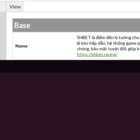
View
Base
SHBET là điểm đến lý tưởng cho 
lệ kèo hấp dẫn, hệ thống game p
Name
chóng, bảo mật tuyệt đối, giúp 
https://shbet.racing/