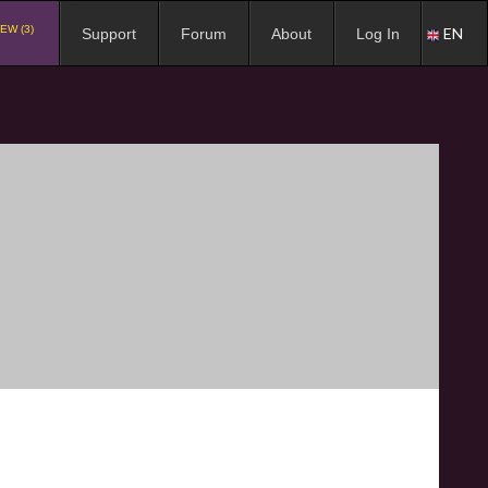
EW (3)
EN
Support
Forum
About
Log In