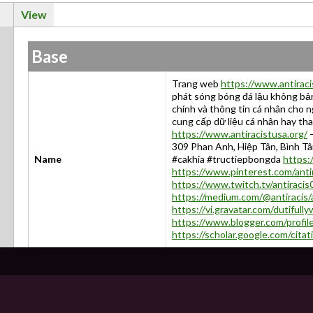
View
Base
Trang web
https://www.antiraci
phát sóng bóng đá lậu không bản 
chính và thông tin cá nhân cho 
cung cấp dữ liệu cá nhân hay tha
https://www.antiracistusa.org/
–
309 Phan Anh, Hiệp Tân, Bình Tâ
Name
#cakhia #tructiepbongda
https:
https://www.pinterest.com/antir
https://www.twitch.tv/antiracis
https://medium.com/@antiracis
https://vi.gravatar.com/dutifu
https://www.blogger.com/prof
https://scholar.google.com/ci