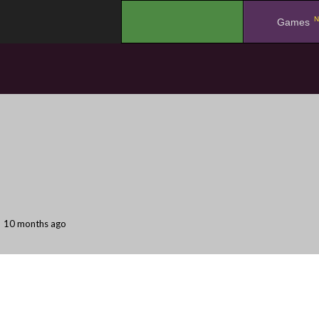
N
.
Games
10 months ago