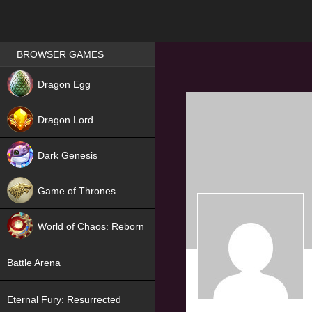
Games place
BROWSER GAMES
NEW
Dragon Egg
HIT
Dragon Lord
Dark Genesis
Game of Thrones
NEW
World of Chaos: Reborn
NEW
Battle Arena
Eternal Fury: Resurrected