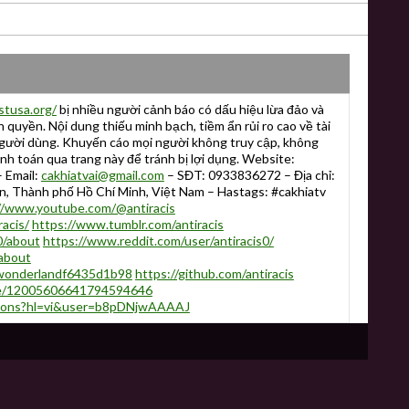
stusa.org/
bị nhiều người cảnh báo có dấu hiệu lừa đảo và
quyền. Nội dung thiếu minh bạch, tiềm ẩn rủi ro cao về tài
người dùng. Khuyến cáo mọi người không truy cập, không
nh toán qua trang này để tránh bị lợi dụng. Website:
 Email:
cakhiatvai@gmail.com
– SĐT: 0933836272 – Địa chỉ:
n, Thành phố Hồ Chí Minh, Việt Nam – Hastags: #cakhiatv
//www.youtube.com/@antiracis
acis/
https://www.tumblr.com/antiracis
0/about
https://www.reddit.com/user/antiracis0/
/about
llywonderlandf6435d1b98
https://github.com/antiracis
ile/12005606641794594646
tations?hl=vi&user=b8pDNjwAAAAJ