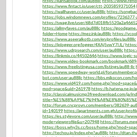
https://kansabook.com/au88llc
https://www.rend
https://www.fintact.io/user/ctt-2035859371054
https://wallhaven.cc/user/au88llc
https://songba
https://jobs.windomnews.com/profiles/7236377-a
https://swag.live/user/68d7d018fb5520a2a4665
https://allmyfaves.com/au88llc
https://goodgame
folder=Home
https://mez.ink/au88llc
https://vcoo
https://www.aseeralkotb.com/en/profiles/au88llc
https://iplogger.org/logger/4XAj5vwY7IJL/
https
https://www.udrpsearch.com/user/au88llc
https:
https://linkmix.co/44502646
https://www.logic-s
https://www.video-bookmark.com/bookmark/6896
https://www.freelistingusa.com/listings/au88-llc
https://www.speedway-world.pl/forum/member.p
bot.com/user:au88llc
https://bbs.mikocon.com/
https://www.vid419.com/home.php?mod=space
mod=space&uid=261978
https://b.hatena.ne.j
http://classicalmusicmp3freedownload.com/ja/in
title=%E5%88%A9%E7%94%A8%E8%80%85%
http://forum.cncprovn.com/members/382639-au8
id=140199
https://apartments.com.gh/user/profi
https://es.stylevore.com/user/au88llc
http://www
mode=viewprofile&u=207948
https://forums.me
https://boss.why3s.cc/boss/home.php?mod=sp
http://techou.jp/index.php?au88llc
http://dtan.t