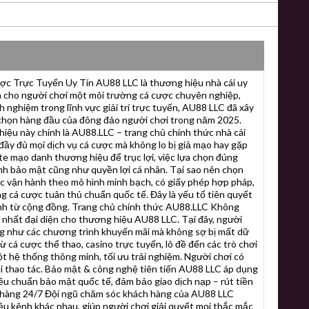
ợc Trực Tuyến Uy Tín AU88 LLC là thương hiệu nhà cái uy
n cho người chơi một môi trường cá cược chuyên nghiệp,
h nghiệm trong lĩnh vực giải trí trực tuyến, AU88 LLC đã xây
chọn hàng đầu của đông đảo người chơi trong năm 2025.
iệu này chính là AU88.LLC – trang chủ chính thức nhà cái
đầy đủ mọi dịch vụ cá cược mà không lo bị giả mạo hay gặp
ite mạo danh thương hiệu để trục lợi, việc lựa chọn đúng
nh bảo mật cũng như quyền lợi cá nhân. Tại sao nên chọn
c vận hành theo mô hình minh bạch, có giấy phép hợp pháp,
 cá cược tuân thủ chuẩn quốc tế. Đây là yếu tố tiên quyết
ành từ cộng đồng. Trang chủ chính thức AU88.LLC Không
y nhất đại diện cho thương hiệu AU88 LLC. Tại đây, người
ng như các chương trình khuyến mãi mà không sợ bị mất dữ
ừ cá cược thể thao, casino trực tuyến, lô đề đến các trò chơi
một hệ thống thông minh, tối ưu trải nghiệm. Người chơi có
ài thao tác. Bảo mật & công nghệ tiên tiến AU88 LLC áp dụng
iêu chuẩn bảo mật quốc tế, đảm bảo giao dịch nạp – rút tiền
h hàng 24/7 Đội ngũ chăm sóc khách hàng của AU88 LLC
iều kênh khác nhau, giúp người chơi giải quyết mọi thắc mắc