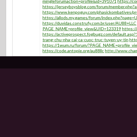
mingleforumaction=profile&id=391071
https://co
https://jerseyboysblog.com/forum/member.php?a
https://www.kenpoguy.com/phasickombatives/pro
https://allods.my.games/forum/index.php?page
https://duvidas.construfy.com.br/user/AU88+LLC
PAGE_NAME=profile_view&UID=123319
https:/
https://activeprospect.fogbugz.com/default.as
trang-chu-nha-cai-ca-cuoc-truc-tuyen-uy-tin
htt
https://1wum.ru/forum/?PAGE_NAME=profile
https://code.antopie.org/au88llc
http://www.cham