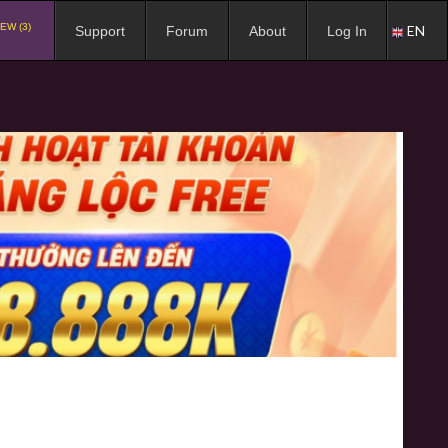
EW (3)
EN
Support
Forum
About
Log In