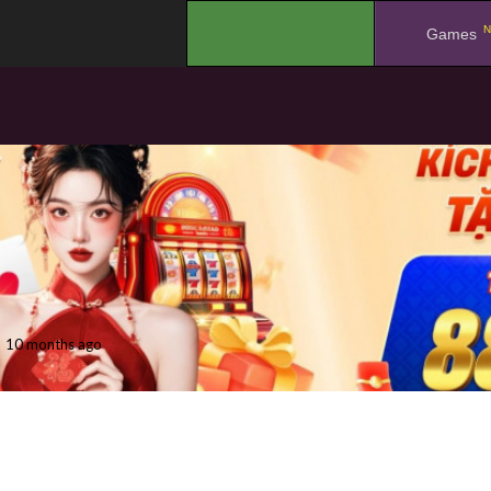
N
.
Games
10 months ago