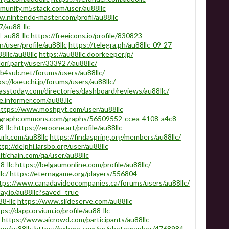
mmunity.m5stack.com/user/au88llc
w.nintendo-master.com/profil/au88llc
/au88-llc
-au88-llc
https://freeicons.io/profile/830823
n/user/profile/au88llc
https://telegra.ph/au88llc-09-27
8llc/au88llc
https://au88llc.doorkeeper.jp/
ori.party/user/333927/au88llc/
ub4sub.net/forums/users/au88llc/
s://kaeuchi.jp/forums/users/au88llc/
rasstoday.com/directories/dashboard/reviews/au88llc/
e.informer.com/au88.llc
ttps://www.moshpyt.com/user/au88llc
//graphcommons.com/graphs/56509552-ccea-4108-a4c8-
8-llc
https://zeroone.art/profile/au88llc
urk.com/au88llc
https://findaspring.org/members/au88llc/
ttp://delphi.larsbo.org/user/au88llc
tichain.com/qa/user/au88llc
8-llc
https://belgaumonline.com/profile/au88llc/
lc/
https://eternagame.org/players/556804
tps://www.canadavideocompanies.ca/forums/users/au88llc/
ay.io/au88llc?saved=true
8-llc
https://www.slideserve.com/au88llc
ps://dapp.orvium.io/profile/au88-llc
https://www.aicrowd.com/participants/au88llc
om/au88llc
https://pxhere.com/en/photographer/4768984