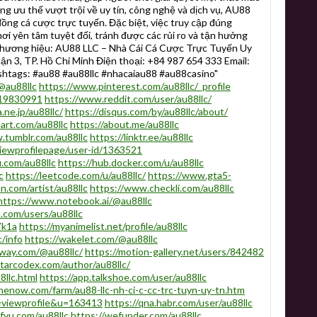
 ưu thế vượt trội về uy tín, công nghệ và dịch vụ, AU88
ồng cá cược trực tuyến. Đặc biệt, việc truy cập đúng
ơi yên tâm tuyệt đối, tránh được các rủi ro và tận hưởng
ên thương hiệu: AU88 LLC – Nhà Cái Cá Cược Trực Tuyến Uy
n 3, TP. Hồ Chí Minh Điện thoại: +84 987 654 333 Email:
htags: #au88 #au88llc #nhacaiau88 #au88casino"
@au88llc
https://www.pinterest.com/au88llc/_profile
619830991
https://www.reddit.com/user/au88llc/
.ne.jp/au88llc/
https://disqus.com/by/au88llc/about/
art.com/au88llc
https://about.me/au88llc
.tumblr.com/au88llc
https://linktr.ee/au88llc
viewprofilepage/user-id/1363521
u.com/au88llc
https://hub.docker.com/u/au88llc
c
https://leetcode.com/u/au88llc/
https://www.gta5-
n.com/artist/au88llc
https://www.checkli.com/au88llc
https://www.notebook.ai/@au88llc
.com/users/au88llc
Yk1a
https://myanimelist.net/profile/au88llc
c/info
https://wakelet.com/@au88llc
eway.com/@au88llc/
https://motion-gallery.net/users/842482
starcodex.com/author/au88llc/
llc.html
https://app.talkshoe.com/user/au88llc
enow.com/farm/au88-llc-nh-ci-c-cc-trc-tuyn-uy-tn.htm
e=viewprofile&u=163413
https://qna.habr.com/user/au88llc
ifyu.com/au88llc
https://wefunder.com/au88llc