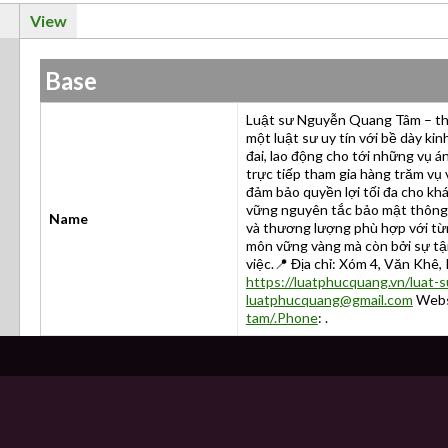
View
Base
Luật sư Nguyễn Quang Tâm – thà
một luật sư uy tín với bề dày ki
đai, lao động cho tới những vụ á
trực tiếp tham gia hàng trăm vụ 
đảm bảo quyền lợi tối đa cho kh
vững nguyên tắc bảo mật thông t
Name
và thương lượng phù hợp với từ
môn vững vàng mà còn bởi sự tậ
việc.📍 Địa chỉ: Xóm 4, Văn Khê,
https://luatphucquang.vn/luat
luatphucquang@gmail.com
Webs
tam/.Phone
: .