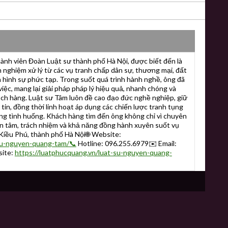
nh viên Đoàn Luật sư thành phố Hà Nội, được biết đến là
nh nghiệm xử lý từ các vụ tranh chấp dân sự, thương mại, đất
n hình sự phức tạp. Trong suốt quá trình hành nghề, ông đã
việc, mang lại giải pháp pháp lý hiệu quả, nhanh chóng và
ách hàng. Luật sư Tâm luôn đề cao đạo đức nghề nghiệp, giữ
in, đồng thời linh hoạt áp dụng các chiến lược tranh tụng
ng tình huống. Khách hàng tìm đến ông không chỉ vì chuyên
n tâm, trách nhiệm và khả năng đồng hành xuyên suốt vụ
 Kiều Phú, thành phố Hà Nội🌐 Website:
-su-nguyen-quang-tam/📞
Hotline: 096.255.6979✉️ Email:
ite:
https://luatphucquang.vn/luat-su-nguyen-quang-