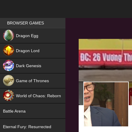
Games place
BROWSER GAMES
NEW
Dragon Egg
HIT
Dragon Lord
Dark Genesis
Game of Thrones
NEW
World of Chaos: Reborn
NEW
Battle Arena
Eternal Fury: Resurrected