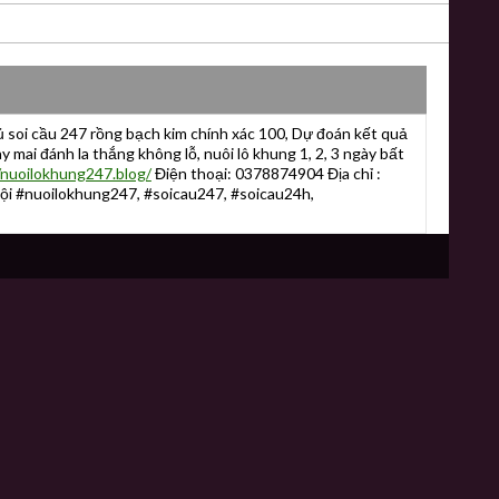
 soi cầu 247 rồng bạch kim chính xác 100, Dự đoán kết quả
y mai đánh la thắng không lỗ, nuôi lô khung 1, 2, 3 ngày bất
/nuoilokhung247.blog/
Điện thoại: 0378874904 Địa chỉ :
i #nuoilokhung247, #soicau247, #soicau24h,