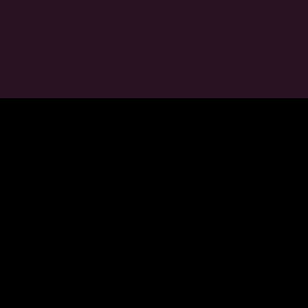
026
policy
espritgames.com