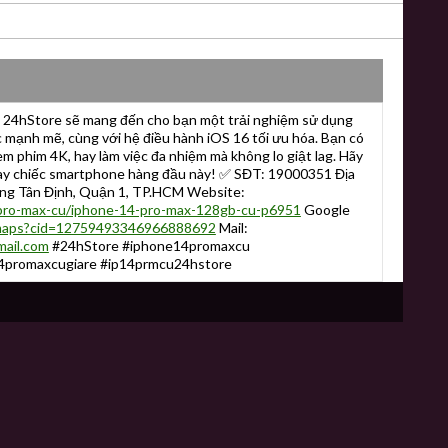
 24hStore sẽ mang đến cho bạn một trải nghiệm sử dụng
c mạnh mẽ, cùng với hệ điều hành iOS 16 tối ưu hóa. Bạn có
m phim 4K, hay làm việc đa nhiệm mà không lo giật lag. Hãy
ay chiếc smartphone hàng đầu này! ✅ SĐT: 19000351 Địa
ờng Tân Định, Quận 1, TP.HCM Website:
-pro-max-cu/iphone-14-pro-max-128gb-cu-p6951
Google
/maps?cid=12759493346966888692
Mail:
ail.com
#24hStore #iphone14promaxcu
4promaxcugiare #ip14prmcu24hstore