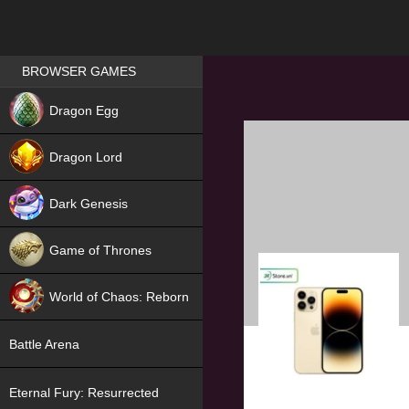
Games place
BROWSER GAMES
NEW
Dragon Egg
HIT
Dragon Lord
Dark Genesis
Game of Thrones
NEW
World of Chaos: Reborn
NEW
Battle Arena
Eternal Fury: Resurrected