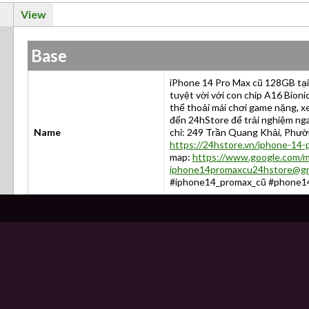
View
Base
iPhone 14 Pro Max cũ 128GB tại
tuyệt vời với con chip A16 Bioni
thể thoải mái chơi game nặng, xe
đến 24hStore để trải nghiệm ng
Name
chỉ: 249 Trần Quang Khải, Phư
https://24hstore.vn/iphone-14
map:
https://www.google.com
iphone14promaxcu24hstore@gm
#iphone14_promax_cũ #phone1