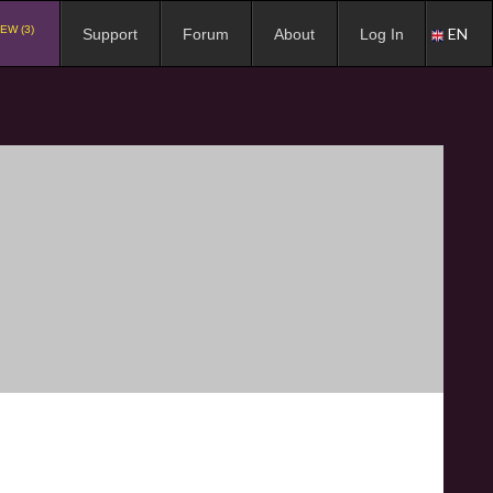
EW (3)
EN
Support
Forum
About
Log In