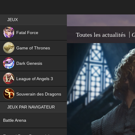
Best RPG games in France
JEUX
NEW
Fatal Force
Toutes les actualités
G
Game of Thrones
Dark Genesis
League of Angels 3
HIT
Souverain des Dragons
JEUX PAR NAVIGATEUR
NEW
Battle Arena
NEW