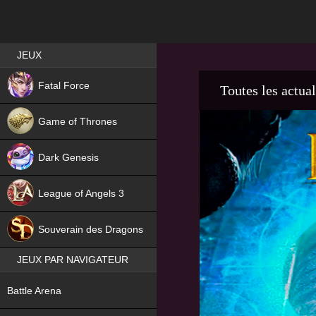
Best RPG games in France
JEUX
NEW
Fatal Force
Toutes les actual
Game of Thrones
Dark Genesis
League of Angels 3
HIT
Souverain des Dragons
JEUX PAR NAVIGATEUR
NEW
Battle Arena
NEW