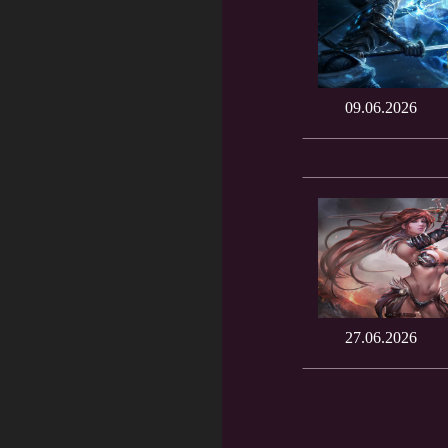
09.06.2026
27.06.2026