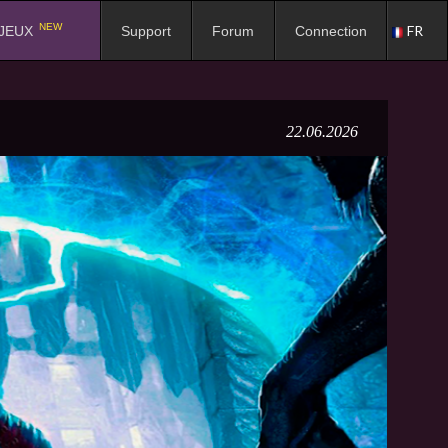
NEW
FR
JEUX
Support
Forum
Connection
22.06.2026