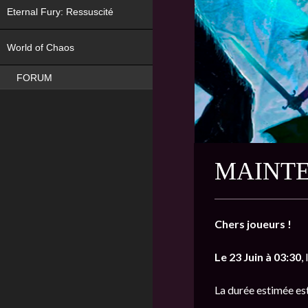
Eternal Fury: Ressuscité
NEW
World of Chaos
FORUM
MAINTE
Chers joueurs !
Le 23 Juin à 03:30
,
La durée estimée es