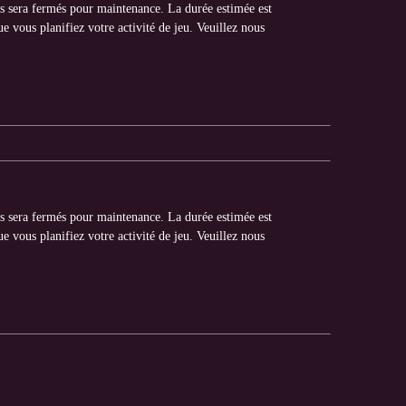
urs sera fermés pour maintenance. La durée estimée est
e vous planifiez votre activité de jeu. Veuillez nous
urs sera fermés pour maintenance. La durée estimée est
e vous planifiez votre activité de jeu. Veuillez nous