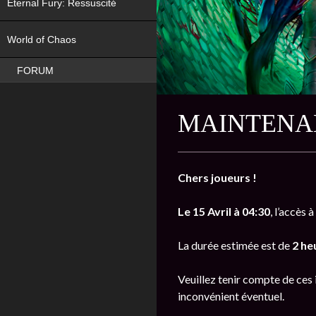
Eternal Fury: Ressuscité
NEW
World of Chaos
FORUM
MAINTENAN
Chers joueurs !
Le 15 Avril à 04:30
, l’accès
La durée estimée est de
2 he
Veuillez tenir compte de ces 
inconvénient éventuel.