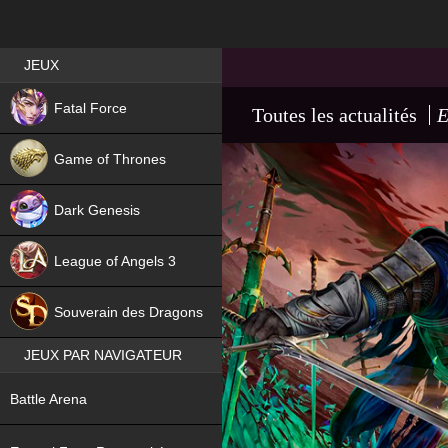
Best RPG games in France
JEUX
NEW
Fatal Force
Toutes les actualités
E
Game of Thrones
Dark Genesis
League of Angels 3
HIT
Souverain des Dragons
JEUX PAR NAVIGATEUR
NEW
Battle Arena
NEW