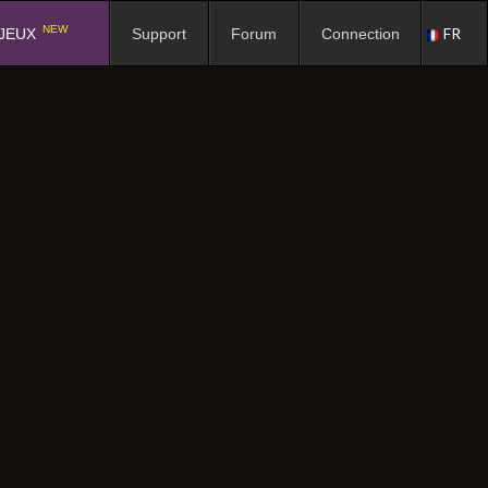
NEW
FR
JEUX
Support
Forum
Connection