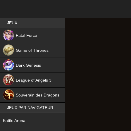
Best RPG games in France
JEUX
NEW
Fatal Force
Game of Thrones
Dark Genesis
League of Angels 3
HIT
Souverain des Dragons
JEUX PAR NAVIGATEUR
NEW
Battle Arena
NEW