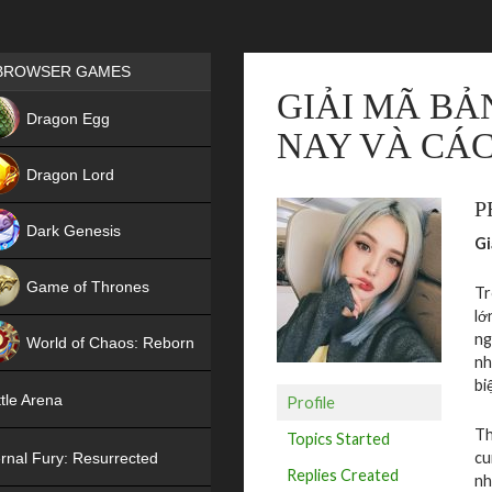
Games place
BROWSER GAMES
GIẢI MÃ BẢ
NEW
Dragon Egg
NAY VÀ CÁC
HIT
Dragon Lord
P
Dark Genesis
Gi
Game of Thrones
Tr
lớ
NEW
ng
World of Chaos: Reborn
nh
NEW
bi
tle Arena
Profile
Th
Topics Started
cu
rnal Fury: Resurrected
Replies Created
nh