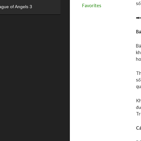
số
Favorites
ague of Angels 3
➡️
Bả
Bả
kh
ho
Th
số
qu
Kh
đư
Tr
Cá