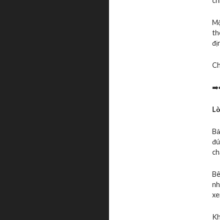
ch
Mộ
th
đị
Ch
➡️
Lờ
Bả
đú
ch
Bê
nh
xe
Kh