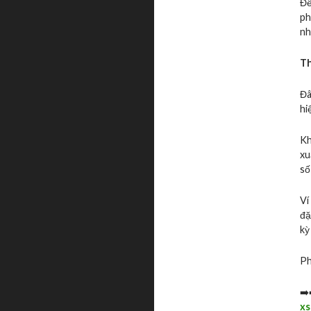
Để
ph
nh
Th
Đâ
hi
Kh
xu
số
Ví
đặ
kỳ
Ph
➡️
xs