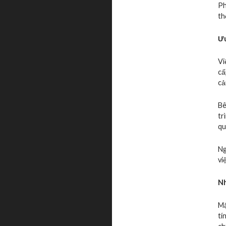
Ph
th
Ưu
Vi
cấ
cả
Bê
tr
qu
Ng
vi
Nh
Mặ
tí