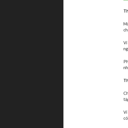
Th
Mộ
ch
Ví
ng
Ph
nh
Th
Ch
tậ
Ví
có