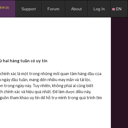
EW (3)
EN
Support
Forum
About
Log In
 hai hàng tuần có uy tín
 chính xác là một trong những mối quan tâm hàng đầu của
à ngày đầu tuần, mang đến nhiều may mắn và tài lộc.
ớn trong ngày này. Tuy nhiên, không phải ai cũng biết
h chính xác và hiệu quả nhất. Để làm được điều này,
guồn tham khảo uy tín để hỗ trợ mình trong quá trình tìm