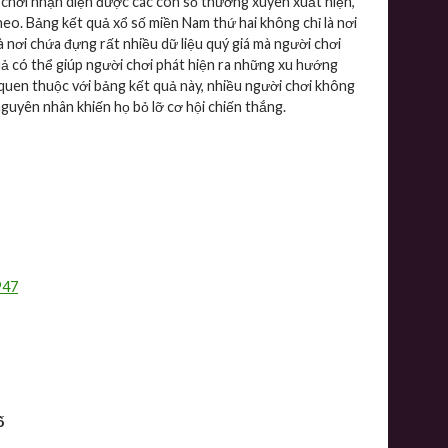
 chơi nhận diện được các con số thường xuyên xuất hiện,
eo. Bảng kết quả xổ số miền Nam thứ hai không chỉ là nơi
 nơi chứa đựng rất nhiều dữ liệu quý giá mà người chơi
quả có thể giúp người chơi phát hiện ra những xu hướng
 quen thuộc với bảng kết quả này, nhiều người chơi không
nguyên nhân khiến họ bỏ lỡ cơ hội chiến thắng.
947
ố