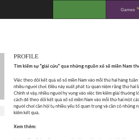
N
.
Games
PROFILE
Tìm kiếm sự “giải cứu” qua những nguồn xổ số miền Nam thứ
Việc theo dõi kết quả xổ số miền Nam vào mỗi thứ hai hàng tuần
nhiều người chơi. Điều này xuất phát từ quan niệm rằng thứ hai l
Chính vì vậy, nhiều người hy vọng vào việc tìm kiếm giải thưởng l
cách để theo dõi kết quả xổ số miền Nam vào mỗi thứ hai một các
người chơi cần hội tụ nhiều yếu tố quan trọng và cần có những n
kiếm kết quả.
Xem thêm: