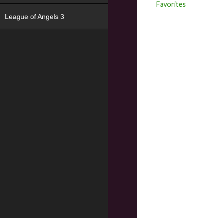
Favorites
League of Angels 3