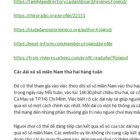
https://familylawdirectory.ca/dashboard/reviews/rojajod/
https://chirpradio.org/profile/22151
https://ciudadanospormexico.org/author/rojajod/
https://meat-inform.com/members/rojajod/profile
https://trois-rivieres.urbeez.com/profil_read.php?Rojajod
Các đài xổ số miền Nam thứ hai hàng tuần
Để có thể tham gia vào việc theo dõi xổ số miền Nam vào thứ hai
trong ngày này. Mỗi tuần, vào lúc 16h30 phút chiều thứ hai, sẽ 
Cà Mau và TP. Hồ Chí Minh. Việc biết rõ các đài này sẽ giúp ngư
quả xổ số một cách chính xác nhất. Mỗi đài có một hệ thống và c
thể mang đến những phần thưởng giá trị nếu người chơi may mắ
Người chơi có thể dễ dàng tiếp cận kết quả xổ số của các đài nà
quả xổ số miền Nam. Các website uy tín không chỉ cung cấp kết 
đoán cho các kỳ quay thưởng sau, giúp người chơi có thêm nhiều 