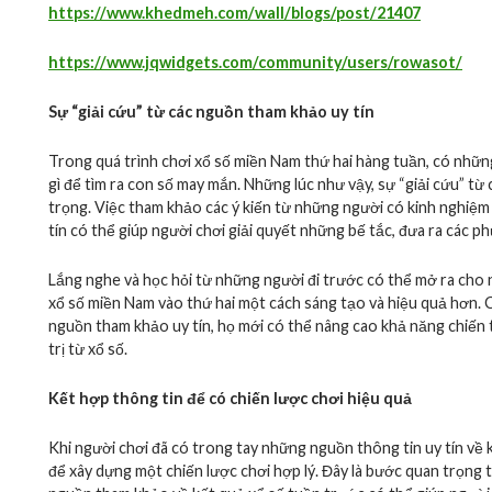
https://www.khedmeh.com/wall/blogs/post/21407
https://www.jqwidgets.com/community/users/rowasot/
Sự “giải cứu” từ các nguồn tham khảo uy tín
Trong quá trình chơi xổ số miền Nam thứ hai hàng tuần, có những
gì để tìm ra con số may mắn. Những lúc như vậy, sự “giải cứu” t
trọng. Việc tham khảo các ý kiến từ những người có kinh nghiệm 
tín có thể giúp người chơi giải quyết những bế tắc, đưa ra các p
Lắng nghe và học hỏi từ những người đi trước có thể mở ra cho
xổ số miền Nam vào thứ hai một cách sáng tạo và hiệu quả hơn. C
nguồn tham khảo uy tín, họ mới có thể nâng cao khả năng chiến
trị từ xổ số.
Kết hợp thông tin để có chiến lược chơi hiệu quả
Khi người chơi đã có trong tay những nguồn thông tin uy tín về 
để xây dựng một chiến lược chơi hợp lý. Đây là bước quan trọng 