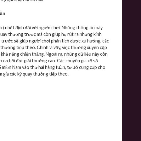
uần
trị nhất định đối với người chơi. Những thông tin này
quay thưởng trước mà còn giúp họ rút ra những kinh
 trước sẽ giúp người chơi phân tích được xu hướng, các
 thưởng tiếp theo. Chính vì vậy, việc thường xuyên cập
o khả năng chiến thắng. Ngoài ra, những dữ liệu này còn
ao cơ hội đạt giải thưởng cao. Các chuyên gia xổ số
ố miền Nam vào thứ hai hàng tuần, từ đó cung cấp cho
am gia các kỳ quay thưởng tiếp theo.