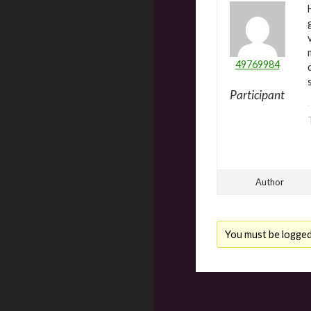
49769984
Participant
Author
You must be logged i