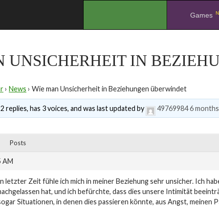
N
.
Games
N UNSICHERHEIT IN BEZIE
r
›
News
›
Wie man Unsicherheit in Beziehungen überwindet
2 replies, has 3 voices, and was last updated by
49769984
6 months
Posts
5 AM
In letzter Zeit fühle ich mich in meiner Beziehung sehr unsicher. Ich ha
nachgelassen hat, und ich befürchte, dass dies unsere Intimität beeint
sogar Situationen, in denen dies passieren könnte, aus Angst, meinen 