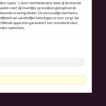
ne casino ‘ s door heel Nederland, dank zij de levende
pelers met zijn heerlijke op konijnen geïnspireerde
epende ervaring bieden. De eenvoudige mechanica
lijkheid van aanzienlijke beloningen ervoor zorgt dat
rschillende apparaten garandeert een ononderbroken
ndse casinofans.