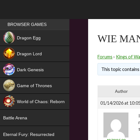
Games place
BROWSER GAMES
NEW
WIE MA
Dragon Egg
HIT
Dragon Lord
Forums
›
Kings of Wa
This topic contains 
Dark Genesis
Game of Thrones
Author
NEW
World of Chaos: Reborn
01/14/2026 at 10:0
NEW
Battle Arena
Eternal Fury: Resurrected