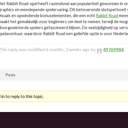
Het Rabbit Road-spel heeft razendsnel aan populariteit gewonnen in onli
graphics en meeslepende spelervaring. Dit betoverende slotspel boeit s
visuals en opwindende bonuselementen, die een echt
Rabbit Road
meesl
maakt het gemakkelijk voor beginners om deel te nemen, terwijl de moge
doorgewinterde spelers gefascineerd blijven. De veelzijdigheid op ve
spelavontuur, waardoor Rabbit Road een geliefde optie is voor Nederla
This reply was modified 6 months, 3 weeks ago by
49769984
.
Posts
n to reply to this topic.