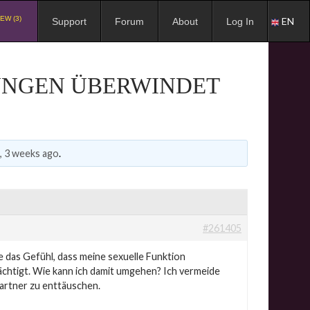
EW (3)
EN
Support
Forum
About
Log In
HUNGEN ÜBERWINDET
, 3 weeks ago
.
#261405
be das Gefühl, dass meine sexuelle Funktion
rächtigt. Wie kann ich damit umgehen? Ich vermeide
Partner zu enttäuschen.