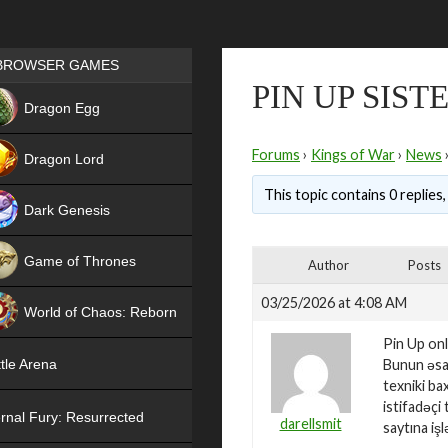
Games place
BROWSER GAMES
PIN UP SIS
NEW
Dragon Egg
HIT
Forums
›
Kings of War
›
News
Dragon Lord
This topic contains 0 replies
Dark Genesis
Game of Thrones
Author
Posts
NEW
03/25/2026 at 4:08 AM
World of Chaos: Reborn
Pin Up onl
NEW
Bunun əsas
tle Arena
texniki ba
istifadəçi
rnal Fury: Resurrected
darellsmit
saytına iş