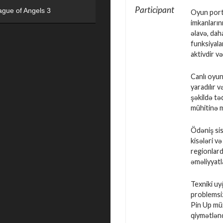
Participant
ague of Angels 3
Oyun portf
imkanların
əlavə, dah
funksiyala
aktivdir və
Canlı oyun
yaradılır v
şəkildə tə
mühitinə 
Ödəniş sis
kisələri və
regionlard
əməliyyatl
Texniki uy
problemsiz
Pin Up müxt
qiymətləndi