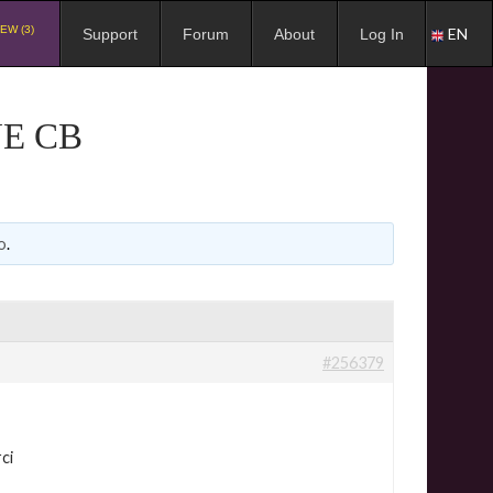
EW (3)
EN
Support
Forum
About
Log In
E CB
o
.
#256379
ci