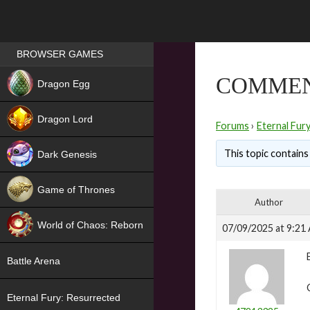
Games place
BROWSER GAMES
NEW
COMMENT
Dragon Egg
HIT
Dragon Lord
Forums
›
Eternal Fur
This topic contains 
Dark Genesis
Game of Thrones
Author
NEW
World of Chaos: Reborn
07/09/2025 at 9:21
NEW
Battle Arena
Eternal Fury: Resurrected