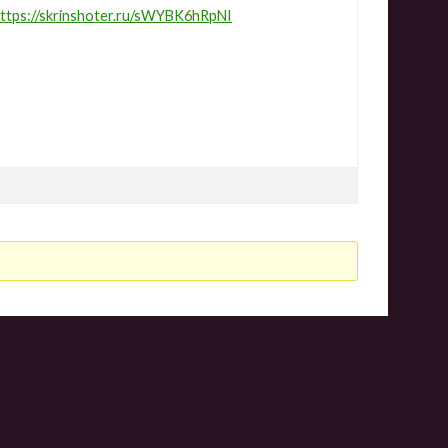
ttps://skrinshoter.ru/sWYBK6hRpNI