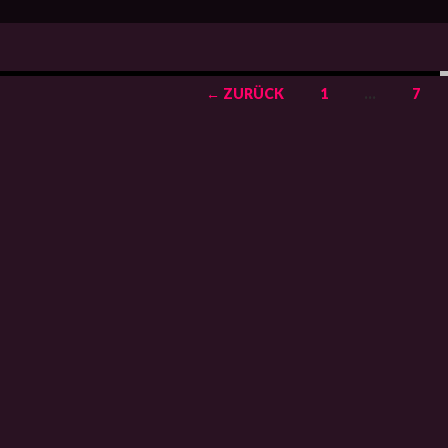
← ZURÜCK
1
…
7