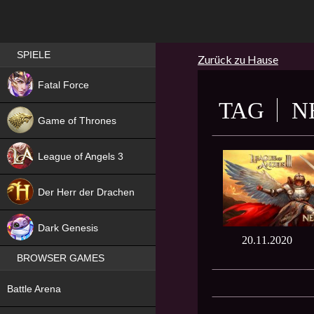
Best RPG games in Germany
SPIELE
Zurück zu Hause
NEW
Fatal Force
TAG
N
Game of Thrones
League of Angels 3
HIT
Der Herr der Drachen
NEW
Dark Genesis
20.11.2020
BROWSER GAMES
NEW
Battle Arena
NEW