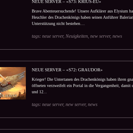
NEUE SERVER – «S73: KRIUS-EU»
Brave Abenteuersuchende! Unsere Aufklärer aus Elysium hab
Heuchler des Drachenkönigs haben seinen Anführer Baleria
Unterstützung nicht bestehen....
tags:
neue server
,
Neuigkeiten
,
new server
,
news
NEUE SERVER – «S72: GRAUDOR»
Krieger! Die Untertanen des Drachenkönigs haben ihren gna
öffneten verzweifelt ein Portal in die Vergangenheit, damit 
und 12...
tags:
neue server
,
new server
,
news