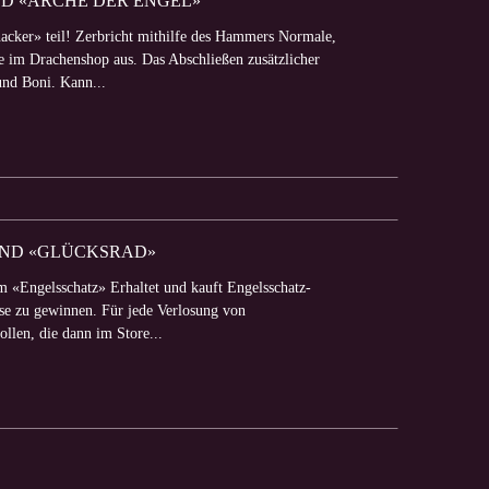
ND «ARCHE DER ENGEL»
cker» teil! Zerbricht mithilfe des Hammers Normale,
e im Drachenshop aus. Das Abschließen zusätzlicher
nd Boni. Kann...
 UND «GLÜCKSRAD»
m «Engelsschatz» Erhaltet und kauft Engelsschatz-
se zu gewinnen. Für jede Verlosung von
llen, die dann im Store...