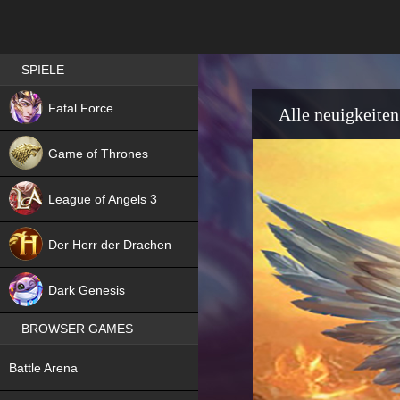
Best RPG games in Germany
SPIELE
NEW
Fatal Force
Alle neuigkeiten
Game of Thrones
League of Angels 3
HIT
Der Herr der Drachen
NEW
Dark Genesis
BROWSER GAMES
NEW
Battle Arena
NEW