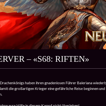
RVER – «S68: RIFTEN»
Drachenkönigs haben ihren gnadenlosen Führer Baleriana wiederbel
damit die großartigen Krieger eine gefährliche Reise beginnen un
n.
 ohne eure Hilfe in diesem Kampf nicht überleben!