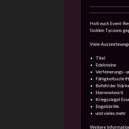
Holt euch Event-Res
Golden Tycoons geg
Viele Auszeichnunge
Titel
Edelsteine
Verfeinerungs- u
Fähigkeitsschrift
Befehl der Stärk
Sternmeteorit
Kriegssiegel Ess
Engelsbrille
und vieles mehr
Weitere Information