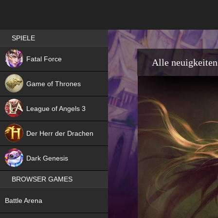
Best RPG games in Germany
SPIELE
NEW
Fatal Force
Alle neuigkeiten
Game of Thrones
League of Angels 3
HIT
Der Herr der Drachen
NEW
Dark Genesis
BROWSER GAMES
NEW
Battle Arena
NEW