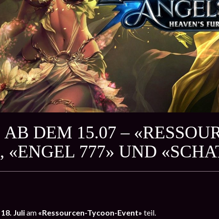
 AB DEM 15.07 – «RESSO
, «ENGEL 777» UND «SCH
 18. Juli
am
«Ressourcen-Tycoon-Event»
teil.