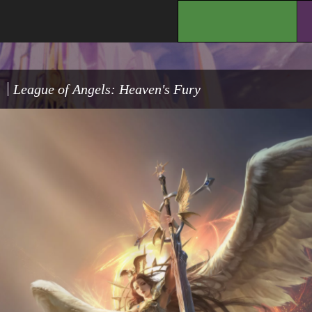
.
League of Angels: Heaven's Fury