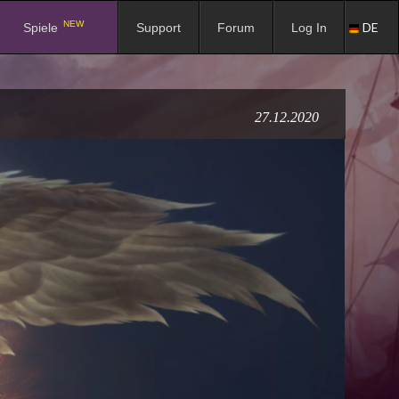
NEW
DE
Spiele
Support
Forum
Log In
27.12.2020