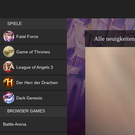
Best RPG games in Germany
SPIELE
NEW
Fatal Force
Alle neuigkeiten
Game of Thrones
League of Angels 3
HIT
Der Herr der Drachen
NEW
Dark Genesis
BROWSER GAMES
NEW
Battle Arena
NEW