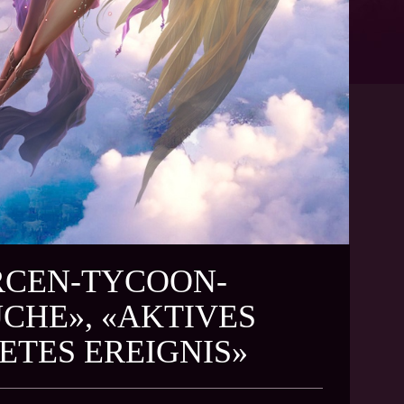
URCEN-TYCOON-
UCHE», «AKTIVES
TES EREIGNIS»