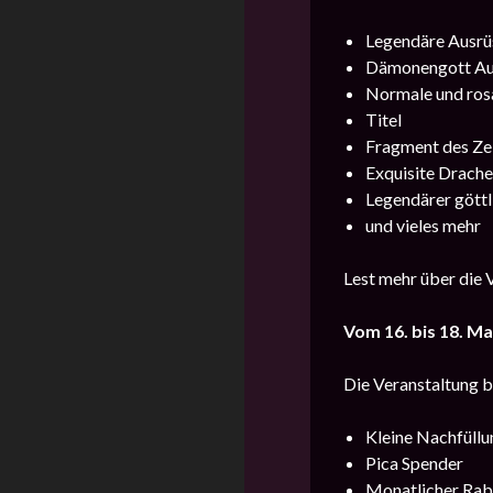
Legendäre Ausrü
Dämonengott Au
Normale und ros
Titel
Fragment des Ze
Exquisite Drache
Legendärer göttl
und vieles mehr
Lest mehr über die 
Vom
16
. bis 18. M
Die Veranstaltung b
Kleine Nachfüllu
Pica Spender
Monatlicher Rab