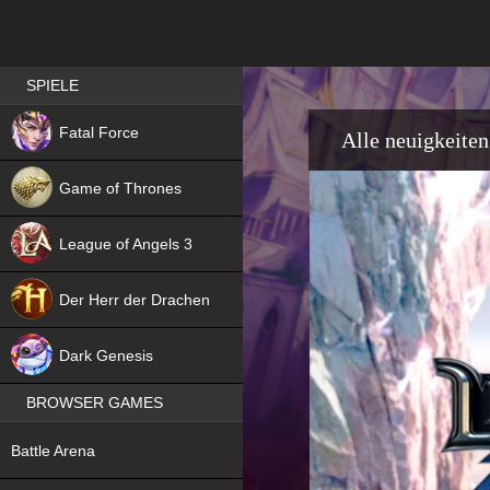
Best RPG games in Germany
SPIELE
NEW
Fatal Force
Alle neuigkeiten
Game of Thrones
League of Angels 3
HIT
Der Herr der Drachen
NEW
Dark Genesis
BROWSER GAMES
NEW
Battle Arena
NEW