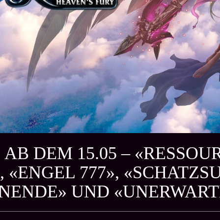
 AB DEM 15.05 – «RESSO
, «ENGEL 777», «SCHATZS
ENDE» UND «UNERWARTE