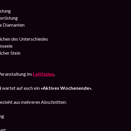
stung
srüstung
a Diamanten
ichen des Unterschiedes
nseele
icher Stein
Veranstaltung im
Leitfaden
.
ai
wartet auf euch ein
«Aktives Wochenende».
esteht aus mehreren Abschnitten:
ng
att