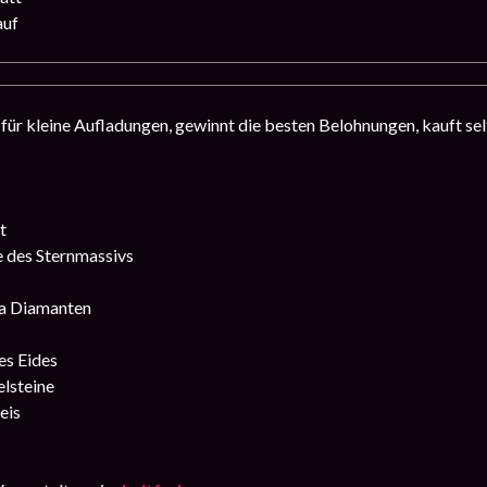
auf
für kleine Aufladungen, gewinnt die besten Belohnungen, kauft selt
t
e des Sternmassivs
a Diamanten
es Eides
lsteine
eis