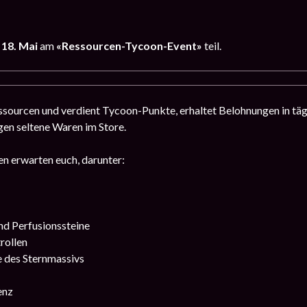
s 18. Mai
am
«Ressourcen-Tycoon-Event»
teil.
sourcen und verdient Tycoon-Punkte, erhaltet Belohnungen in täg
en seltene Waren im Store.
n erwarten euch, darunter:
nd Perfusionssteine
rollen
e des Sternmassivs
enz