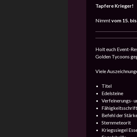
Tapfere Krieger!
Nimmt
vom
15
. bi
Holt euch Event-Res
Golden Tycoons geg
Viele Auszeichnunge
Titel
Edelsteine
Verfeinerungs- u
Fähigkeitsschrift
Befehl der Stärk
Sternmeteorit
Kriegssiegel Ess