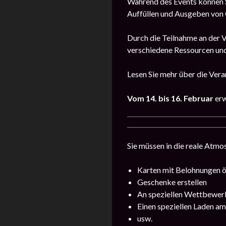
Während des Events können Si
Auffüllen und Ausgeben von 
Durch die Teilnahme an der V
verschiedene Ressourcen und
Lesen Sie mehr über die Ver
Vom 14. bis 16. Februar
erw
Sie müssen in die reale Atmo
Karten mit Belohnungen 
Geschenke erstellen
An speziellen Wettbewer
Einen speziellen Laden a
usw.