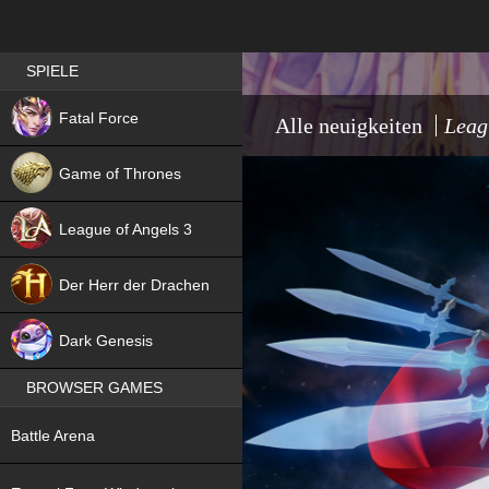
Best RPG games in Germany
SPIELE
NEW
Fatal Force
Alle neuigkeiten
Leag
Game of Thrones
League of Angels 3
HIT
Der Herr der Drachen
NEW
Dark Genesis
BROWSER GAMES
NEW
Battle Arena
NEW