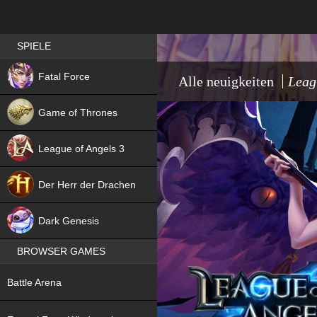
Best RPG games in Germany
SPIELE
NEW
Fatal Force
Alle neuigkeiten
Leag
Game of Thrones
League of Angels 3
HIT
Der Herr der Drachen
NEW
Dark Genesis
BROWSER GAMES
NEW
Battle Arena
NEW