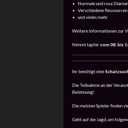
Normale und rosa Diama
Verschiedene Ressourcen
und vieles mehr
Weitere Informationen zur Ve
Nimmt tapfer
vom
08. bis 
Ihr benötigt eine
Schatzsuc
Die Teilnahme an der Veransta
Belohnung!
Die meisten Spieler finden vi
Geht auf die Jagd, um folgen