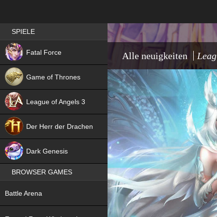
Best RPG games in Germany
SPIELE
NEW
Fatal Force
Alle neuigkeiten
Leag
Game of Thrones
League of Angels 3
HIT
Der Herr der Drachen
NEW
Dark Genesis
BROWSER GAMES
NEW
Battle Arena
NEW