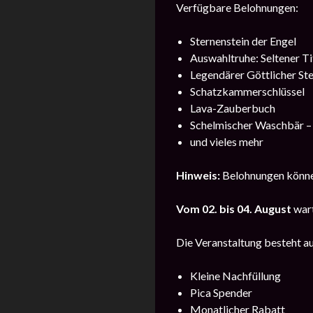
Verfügbare Belohnungen:
Sternenstein der Engel
Auswahltruhe: Seltener Ti
Legendärer Göttlicher Ste
Schatzkammerschlüssel
Lava-Zauberbuch
Schelmischer Waschbär – 
und vieles mehr
Hinweis:
Belohnungen können
Vom
02. bis 04. August
wart
Die Veranstaltung besteht a
Kleine Nachfüllung
Pica Spender
Monatlicher Rabatt