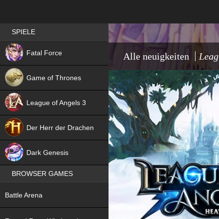
Best RPG games in Germany
SPIELE
NEW
Fatal Force
Alle neuigkeiten
Leag
Game of Thrones
League of Angels 3
HIT
Der Herr der Drachen
NEW
Dark Genesis
BROWSER GAMES
NEW
Battle Arena
NEW