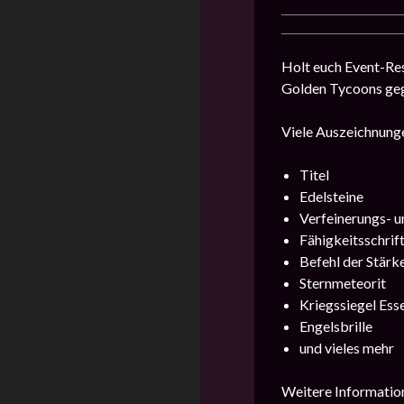
Holt euch Event-Res
Golden Tycoons geg
Viele Auszeichnunge
Titel
Edelsteine
Verfeinerungs- u
Fähigkeitsschrift
Befehl der Stärk
Sternmeteorit
Kriegssiegel Ess
Engelsbrille
und vieles mehr
Weitere Information