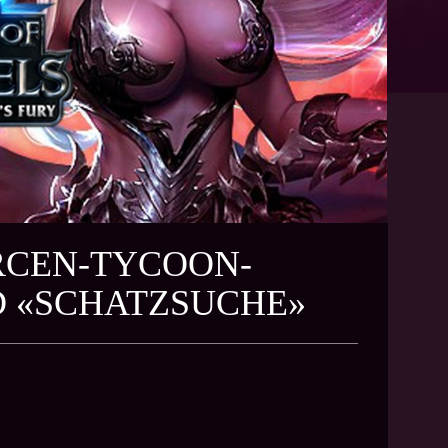
URCEN-TYCOON-
D «SCHATZSUCHE»