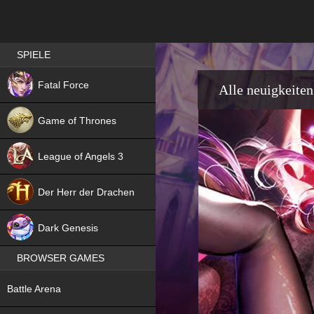
Best RPG games in Germany
SPIELE
NEW
Fatal Force
Alle neuigkeiten
Game of Thrones
League of Angels 3
HIT
Der Herr der Drachen
NEW
Dark Genesis
BROWSER GAMES
NEW
Battle Arena
NEW