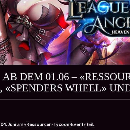
 AB DEM 01.06 – «RESSO
, «SPENDERS WHEEL» UN
 04. Juni
am
«Ressourcen-Tycoon-Event»
teil.