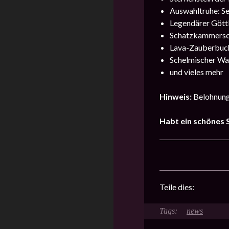
Auswahltruhe: Se
Legendärer Göttl
Schatzkammersc
Lava-Zauberbuc
Schelmischer Wa
und vieles mehr
Hinweis:
Belohnunge
Habt ein schönes S
Teile dies:
news