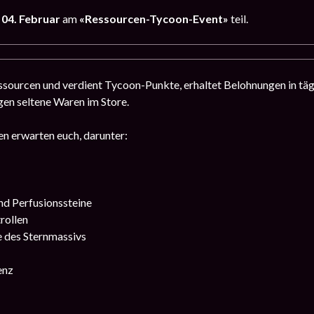
s 04. Februar
am
«Ressourcen-Tycoon-Event»
teil.
sourcen und verdient Tycoon-Punkte, erhaltet Belohnungen in täg
en seltene Waren im Store.
n erwarten euch, darunter:
nd Perfusionssteine
rollen
e des Sternmassivs
enz