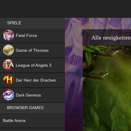
Best RPG games in Germany
SPIELE
NEW
Fatal Force
Alle neuigkeiten
Game of Thrones
League of Angels 3
HIT
Der Herr der Drachen
NEW
Dark Genesis
BROWSER GAMES
NEW
Battle Arena
NEW