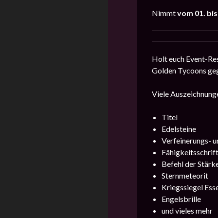
Nimmt
vom
01. bi
Holt euch Event-Res
Golden Tycoons geg
Viele Auszeichnunge
Titel
Edelsteine
Verfeinerungs- u
Fähigkeitsschrift
Befehl der Stärk
Sternmeteorit
Kriegssiegel Ess
Engelsbrille
und vieles mehr