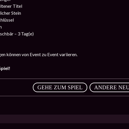
ltener Titel
icher Stein
hlüssel
h
schbär – 3 Tag(e)
n können von Event zu Event variieren.
piel!
,
GEHE ZUM SPIEL
ANDERE NEU