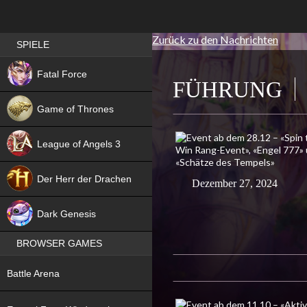
Zurück zu den Nachrichten
Best RPG games in Germany
SPIELE
NEW
Fatal Force
FÜHRUNG
Game of Thrones
League of Angels 3
HIT
Der Herr der Drachen
Dezember 27, 2024
NEW
Dark Genesis
BROWSER GAMES
NEW
Battle Arena
NEW