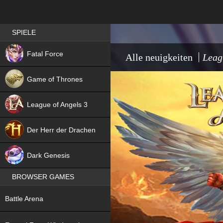
Best RPG games in Germany
SPIELE
NEW
Fatal Force
Alle neuigkeiten
Leag
Game of Thrones
League of Angels 3
HIT
Der Herr der Drachen
NEW
Dark Genesis
BROWSER GAMES
NEW
Battle Arena
NEW