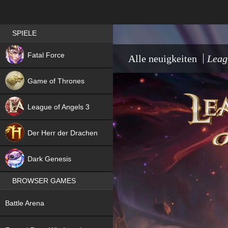
Best RPG games in Germany
SPIELE
NEW
Fatal Force
Alle neuigkeiten
Leag
Game of Thrones
League of Angels 3
HIT
Der Herr der Drachen
NEW
Dark Genesis
BROWSER GAMES
NEW
Battle Arena
NEW