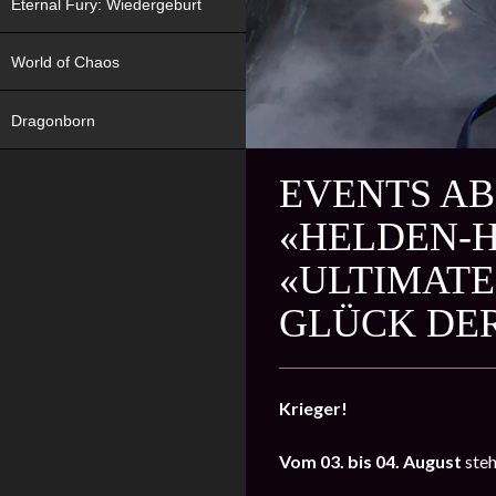
Eternal Fury: Wiedergeburt
World of Chaos
Dragonborn
EVENTS AB
«HELDEN-
«ULTIMATE
GLÜCK DE
Krieger!
Vom
03. bis 04. August
steh