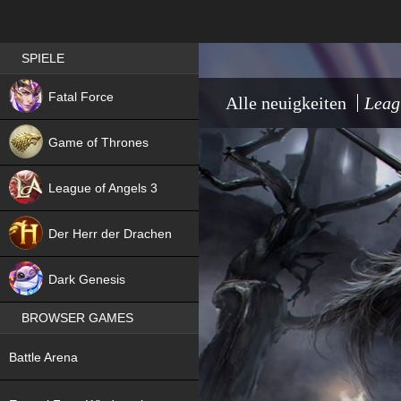
Best RPG games in Germany
SPIELE
NEW
Fatal Force
Alle neuigkeiten
Leag
Game of Thrones
League of Angels 3
HIT
Der Herr der Drachen
NEW
Dark Genesis
BROWSER GAMES
NEW
Battle Arena
NEW