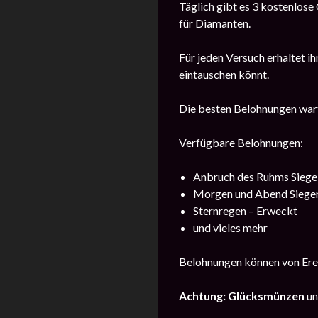
Täglich gibt es 3 kostenlose
für Diamanten.
Für jeden Versuch erhaltet 
eintauschen könnt.
Die besten Belohnungen warte
Verfügbare Belohnungen:
Anbruch des Ruhms Siege
Morgen und Abend Siege
Sternregen – Erweckt
und vieles mehr
Belohnungen können von Ereig
Achtung: Glücksmünzen
un