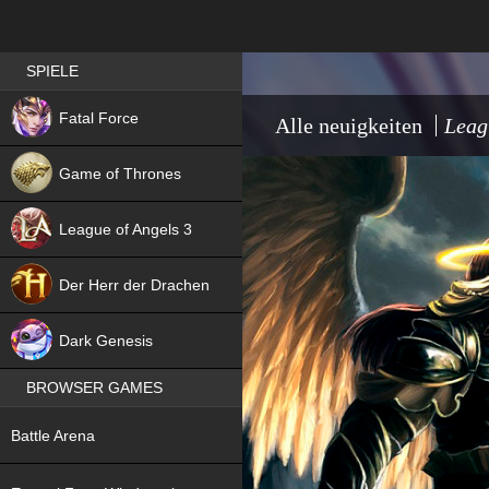
Best RPG games in Germany
SPIELE
NEW
Fatal Force
Alle neuigkeiten
Leag
Game of Thrones
League of Angels 3
HIT
Der Herr der Drachen
NEW
Dark Genesis
BROWSER GAMES
NEW
Battle Arena
NEW