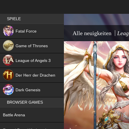
Best RPG games in Germany
SPIELE
NEW
Fatal Force
Alle neuigkeiten
Leag
Game of Thrones
League of Angels 3
HIT
Der Herr der Drachen
NEW
Dark Genesis
BROWSER GAMES
NEW
Battle Arena
NEW