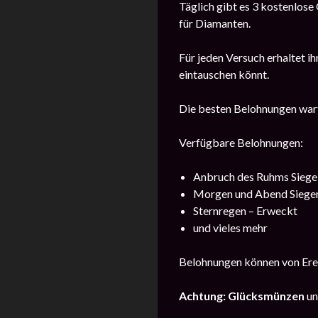
Täglich gibt es 3 kostenlose
für Diamanten.
Für jeden Versuch erhaltet 
eintauschen könnt.
Die besten Belohnungen warte
Verfügbare Belohnungen:
Anbruch des Ruhms Siege
Morgen und Abend Siege
Sternregen – Erweckt
und vieles mehr
Belohnungen können von Ereig
Achtung: Glücksmünzen
un