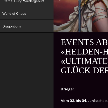
Eternal Fury: Wiedergeburt
World of Chaos
Dragonborn
EVENTS AB
«HELDEN-
«ULTIMATE
GLÜCK DE
Krieger!
Vom
03. bis 04. Juni
steht e