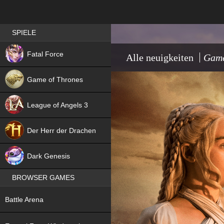
Best RPG games in Germany
SPIELE
NEW
Fatal Force
Alle neuigkeiten
Game
Game of Thrones
League of Angels 3
HIT
Der Herr der Drachen
NEW
Dark Genesis
BROWSER GAMES
NEW
Battle Arena
NEW