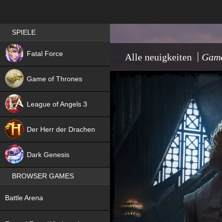
Best RPG games in Germany
SPIELE
NEW
Fatal Force
Alle neuigkeiten
Game
Game of Thrones
League of Angels 3
HIT
Der Herr der Drachen
NEW
Dark Genesis
BROWSER GAMES
NEW
Battle Arena
NEW