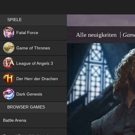
Best RPG games in Germany
SPIELE
NEW
Fatal Force
Alle neuigkeiten
Game
Game of Thrones
League of Angels 3
HIT
Der Herr der Drachen
NEW
Dark Genesis
BROWSER GAMES
NEW
Battle Arena
NEW