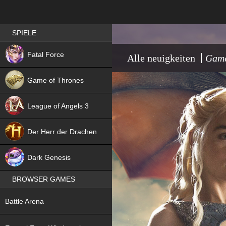
Best RPG games in Germany
SPIELE
NEW
Fatal Force
Alle neuigkeiten
Game
Game of Thrones
League of Angels 3
HIT
Der Herr der Drachen
NEW
Dark Genesis
BROWSER GAMES
NEW
Battle Arena
NEW