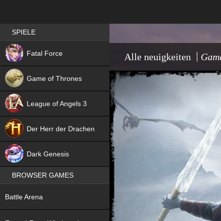
Best RPG games in Germany
SPIELE
NEW
Fatal Force
Alle neuigkeiten
Game
Game of Thrones
League of Angels 3
HIT
Der Herr der Drachen
NEW
Dark Genesis
BROWSER GAMES
NEW
Battle Arena
NEW