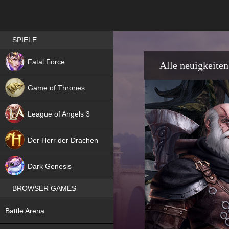
Best RPG games in Germany
SPIELE
NEW
Fatal Force
Alle neuigkeiten
Game of Thrones
League of Angels 3
HIT
Der Herr der Drachen
NEW
Dark Genesis
BROWSER GAMES
NEW
Battle Arena
NEW