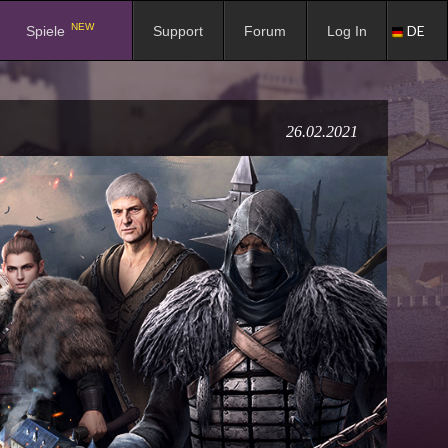
NEW
DE
Spiele
Support
Forum
Log In
26.02.2021