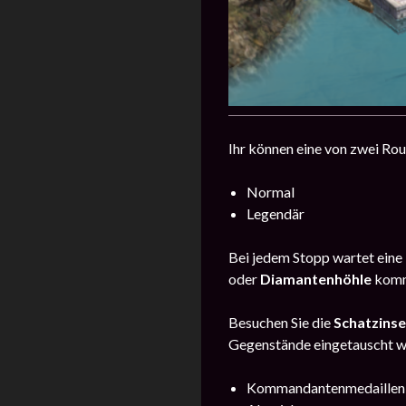
Ihr können eine von zwei Rou
Normal
Legendär
Bei jedem Stopp wartet eine 
oder
Diamantenhöhle
komm
Besuchen Sie die
Schatzinse
Gegenstände eingetauscht w
Kommandantenmedaillen