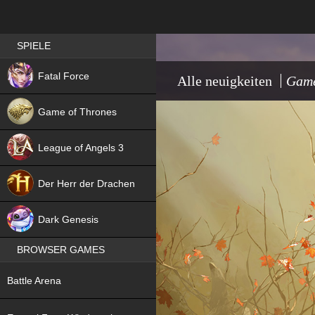
Best RPG games in Germany
SPIELE
NEW
Fatal Force
Alle neuigkeiten
Game
Game of Thrones
League of Angels 3
HIT
Der Herr der Drachen
NEW
Dark Genesis
BROWSER GAMES
NEW
Battle Arena
NEW