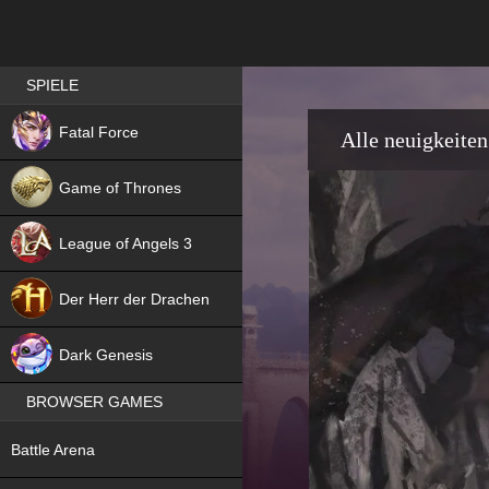
Best RPG games in Germany
SPIELE
NEW
Fatal Force
Alle neuigkeiten
Game of Thrones
League of Angels 3
HIT
Der Herr der Drachen
NEW
Dark Genesis
BROWSER GAMES
NEW
Battle Arena
NEW