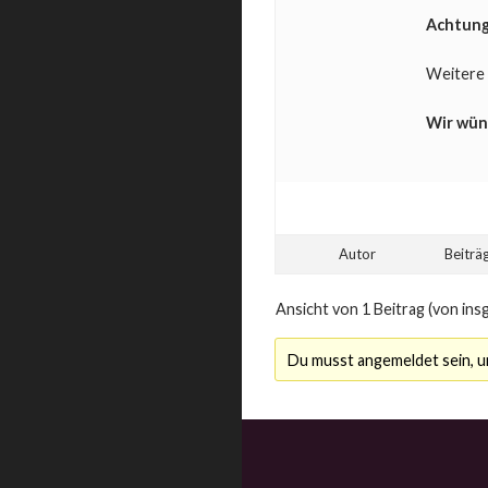
Achtung
Weitere 
Wir wün
Autor
Beiträ
Ansicht von 1 Beitrag (von ins
Du musst angemeldet sein, 