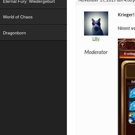
Eternal Fury: Wiedergeburt
Krieger!
World of Chaos
Nimmt
v
Dragonborn
Lilly
Moderator