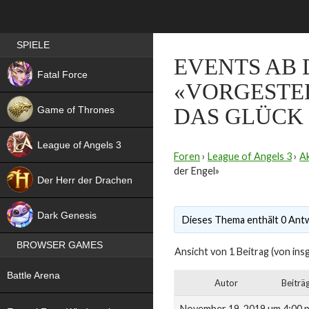
Best RPG games in Germany
SPIELE
EVENTS AB 
NEW
Fatal Force
«VORGESTEL
Game of Thrones
DAS GLÜCK
League of Angels 3
Foren
›
League of Angels 3
›
Ak
HIT
der Engel»
Der Herr der Drachen
NEW
Dark Genesis
Dieses Thema enthält 0 Antw
BROWSER GAMES
Ansicht von 1 Beitrag (von ins
NEW
Battle Arena
Autor
Beiträ
NEW
November 19, 2019 um 4:00 