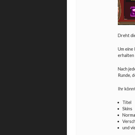
Dreht di
Um eine 
erhalten
Nach jed
Runde, d
Ihr könn
Titel
Skins
Norma
Versc
und vi