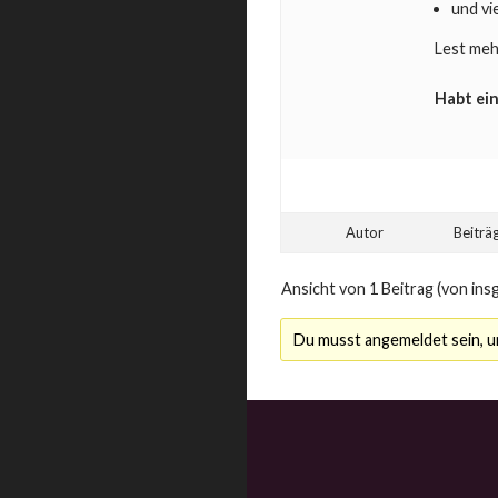
und vi
Lest meh
Habt ein
Autor
Beiträ
Ansicht von 1 Beitrag (von ins
Du musst angemeldet sein, 