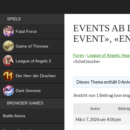
Best RPG games in Germany
SPIELE
EVENTS AB 
NEW
Fatal Force
EVENT», «E
Game of Thrones
Foren
›
League of Angels: Heav
League of Angels 3
«Schatzsuche»
HIT
Der Herr der Drachen
Dieses Thema enthält 0 Antw
NEW
Dark Genesis
Ansicht von 1 Beitrag (von ins
BROWSER GAMES
Autor
Beiträ
NEW
Battle Arena
März 7, 2026 um 4:00 pm
NEW