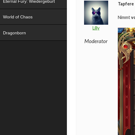
Eternal Fury: Wiedergeburt
Tapfere 
World of Chaos
Nimmt
v
Lilly
Dragonborn
Moderator