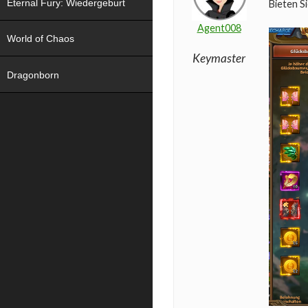
Eternal Fury: Wiedergeburt
Bieten S
Agent008
World of Chaos
Keymaster
Dragonborn