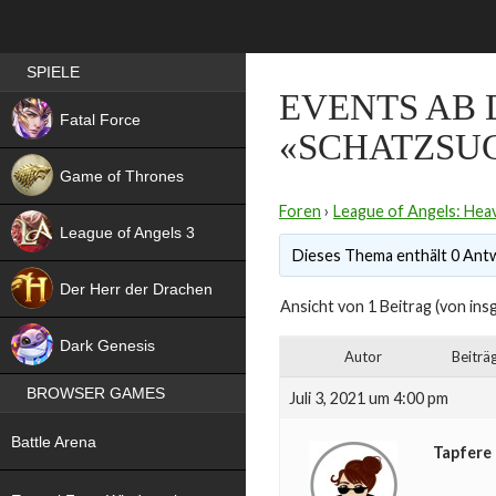
Best RPG games in Germany
SPIELE
EVENTS AB 
NEW
Fatal Force
«SCHATZSU
Game of Thrones
Foren
›
League of Angels: Heav
League of Angels 3
Dieses Thema enthält 0 Antw
HIT
Der Herr der Drachen
Ansicht von 1 Beitrag (von ins
NEW
Dark Genesis
Autor
Beiträ
BROWSER GAMES
Juli 3, 2021 um 4:00 pm
NEW
Battle Arena
Tapfere 
NEW