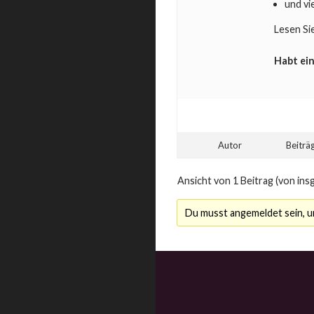
und vi
Lesen Si
Habt ein
Autor
Beiträ
Ansicht von 1 Beitrag (von ins
Du musst angemeldet sein, 